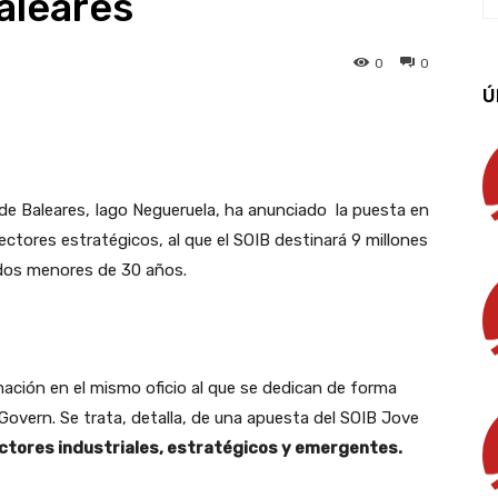
aleares
0
0
Ú
App
Linkedin
Email
Imprimir
a de Baleares, Iago Negueruela, ha anunciado la puesta en
tores estratégicos, al que el SOIB destinará 9 millones
dos menores de 30 años.
mación en el mismo oficio al que se dedican de forma
Govern. Se trata, detalla, de una apuesta del SOIB Jove
ctores industriales, estratégicos y emergentes.