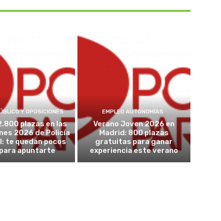
ÚBLICO Y OPOSICIONES
EMPLEO AUTONOMÍAS
2.800 plazas en las
Verano Joven 2026 en
nes 2026 de Policía
Madrid: 800 plazas
l: te quedan pocos
gratuitas para ganar
 para apuntarte
experiencia este verano