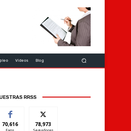
pleo
Vídeos
Blog
UESTRAS RRSS
70,616
78,973
Fans
Seguidores