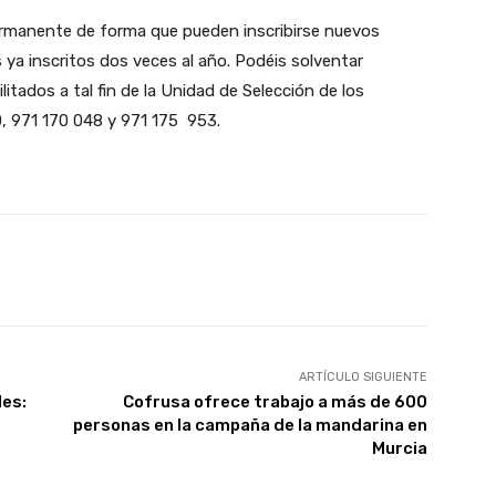
ermanente de forma que pueden inscribirse nuevos
 ya inscritos dos veces al año. Podéis solventar
itados a tal fin de la Unidad de Selección de los
0, 971 170 048 y 971 175 953.
X
WhatsApp
Linkedin
Email
ARTÍCULO SIGUIENTE
les:
Cofrusa ofrece trabajo a más de 600
personas en la campaña de la mandarina en
Murcia