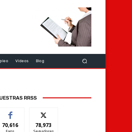
pleo
Vídeos
Blog
UESTRAS RRSS
70,616
78,973
Fans
Seguidores