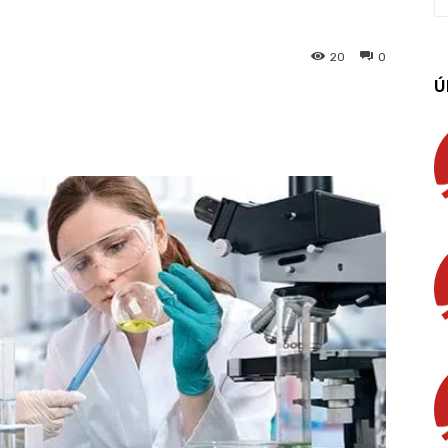
20
0
Ú
App
Linkedin
Email
Imprimir