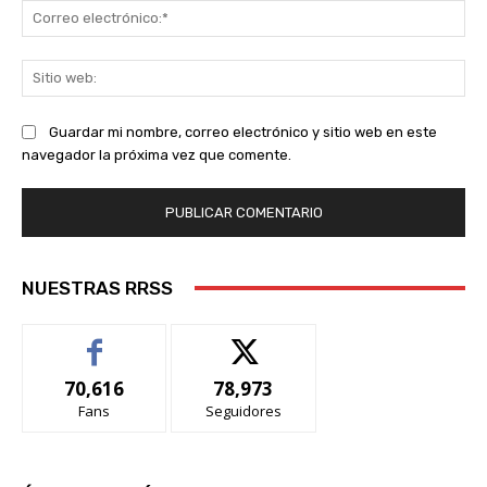
Co
ele
Sit
we
Guardar mi nombre, correo electrónico y sitio web en este
navegador la próxima vez que comente.
NUESTRAS RRSS
70,616
78,973
Fans
Seguidores