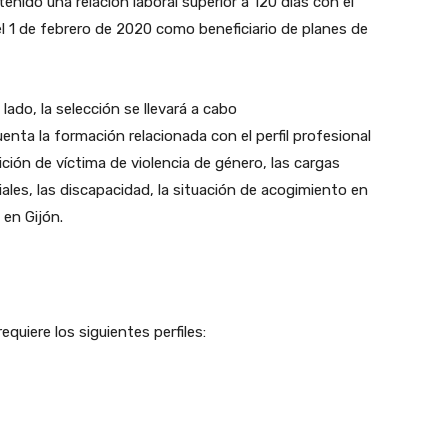
enido una relación laboral superior a 120 días con el
l 1 de febrero de 2020 como beneficiario de planes de
lado, la selección se llevará a cabo
nta la formación relacionada con el perfil profesional
ición de víctima de violencia de género, las cargas
iales, las discapacidad, la situación de acogimiento en
en Gijón.
quiere los siguientes perfiles: