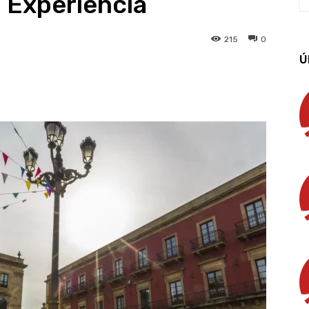
 Experiencia
215
0
Ú
App
Linkedin
Email
Imprimir