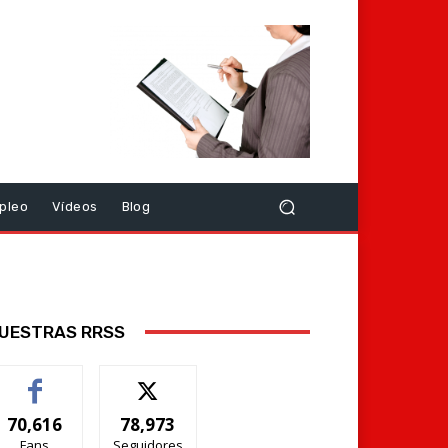
pleo
Vídeos
Blog
UESTRAS RRSS
70,616
78,973
Fans
Seguidores