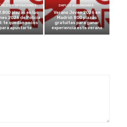
ÚBLICO Y OPOSICIONES
EMPLEO AUTONOMÍAS
2.800 plazas en las
Verano Joven 2026 en
nes 2026 de Policía
Madrid: 800 plazas
l: te quedan pocos
gratuitas para ganar
 para apuntarte
experiencia este verano