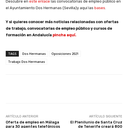
Descubre en
este enlace
las convocatorias de empleo público en
el Ayuntamiento Dos Hermanas (Sevilla)y aquí las
bases
.
Y si quieres conocer más noticias relacionadas con ofertas
de trabajo, convocatorias de empleo público y cursos de
formación en Andalucía
pincha aquí.
TAGS
Dos Hermanas
Oposiciones 2021
Trabajo Dos Hermanas
Facebook
X
WhatsApp
Li
ARTÍCULO ANTERIOR
ARTÍCULO SIGUIENTE
Oferta de empleo en Málaga
El Plenilunio de Santa Cruz
para 30 agentes telefónicos
de Tenerife creará 800