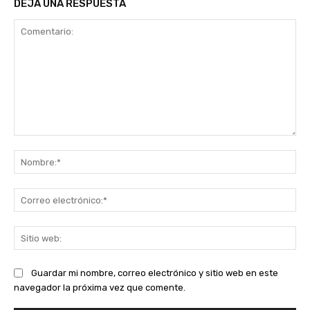
DEJA UNA RESPUESTA
Comentario:
No
Co
ele
Sit
we
Guardar mi nombre, correo electrónico y sitio web en este
navegador la próxima vez que comente.