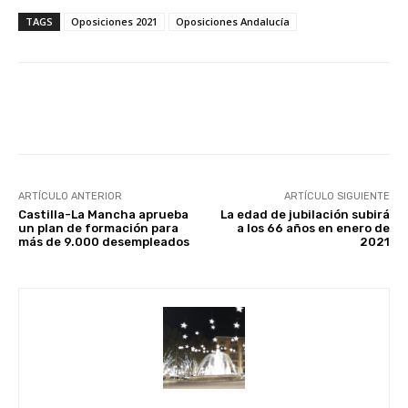
TAGS
Oposiciones 2021
Oposiciones Andalucía
Facebook
X
WhatsApp
Li
ARTÍCULO ANTERIOR
ARTÍCULO SIGUIENTE
Castilla-La Mancha aprueba
La edad de jubilación subirá
un plan de formación para
a los 66 años en enero de
más de 9.000 desempleados
2021