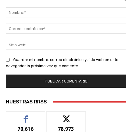
Comentario:
No
Co
ele
Sit
we
Guardar mi nombre, correo electrónico y sitio web en este
navegador la próxima vez que comente.
NUESTRAS RRSS
70,616
78,973