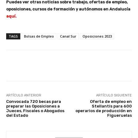
Puedes ver otras noticias sobre trabajo, ofertas de empleo,
oposiciones, cursos de formación y autónomos en Andalucía
aquí.
TAGS
Bolsas de Empleo
Canal Sur
Oposiciones 2023
Facebook
X
WhatsApp
Li
ARTÍCULO ANTERIOR
ARTÍCULO SIGUIENTE
Convocada 720 becas para
Oferta de empleo en
preparar las Oposiciones a
Stellantis para 600
Jueces, Fiscales o Abogados
operarios de producción en
del Estado
Figueruelas