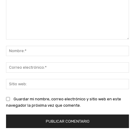
Comentario:
No
Co
ele
Sit
we
Guardar mi nombre, correo electrónico y sitio web en este
navegador la próxima vez que comente.