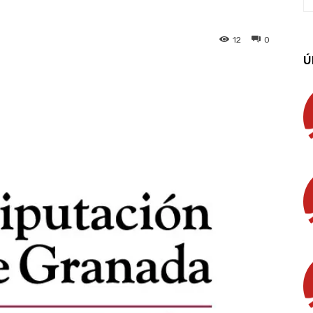
12
0
Ú
App
Linkedin
Email
Imprimir