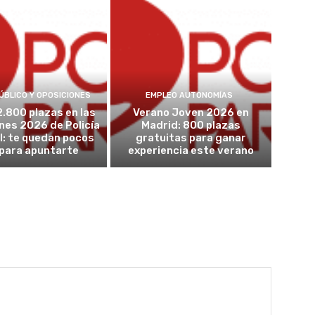
ÚBLICO Y OPOSICIONES
EMPLEO AUTONOMÍAS
2.800 plazas en las
Verano Joven 2026 en
nes 2026 de Policía
Madrid: 800 plazas
l: te quedan pocos
gratuitas para ganar
 para apuntarte
experiencia este verano