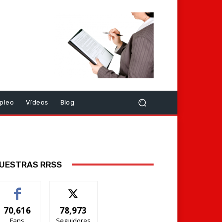
pleo
Vídeos
Blog
UESTRAS RRSS
70,616
78,973
Fans
Seguidores