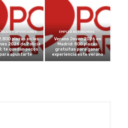
ÚBLICO Y OPOSICIONES
EMPLEO AUTONOMÍAS
2.800 plazas en las
Verano Joven 2026 en
nes 2026 de Policía
Madrid: 800 plazas
l: te quedan pocos
gratuitas para ganar
 para apuntarte
experiencia este verano