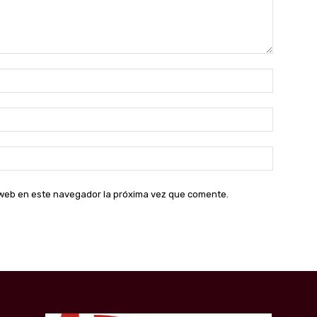
Nombre:
Correo
electróni
Sitio
web:
o web en este navegador la próxima vez que comente.