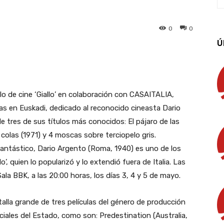
0
0
Ú
App
Linkedin
Email
Imprimir
o de cine ‘Giallo’ en colaboración con CASAITALIA,
anas en Euskadi, dedicado al reconocido cineasta Dario
e tres de sus títulos más conocidos: El pájaro de las
 colas (1971) y 4 moscas sobre terciopelo gris.
antástico, Dario Argento (Roma, 1940) es uno de los
’, quien lo popularizó y lo extendió fuera de Italia. Las
la BBK, a las 20:00 horas, los días 3, 4 y 5 de mayo.
lla grande de tres películas del género de producción
iales del Estado, como son: Predestination (Australia,