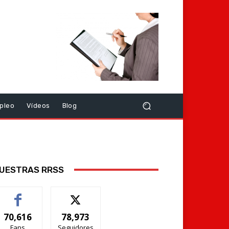
pleo
Vídeos
Blog
UESTRAS RRSS
70,616
78,973
Fans
Seguidores