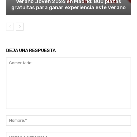
Verano Joven 2026 en Madrid: 800 plazas
gratuitas para ganar experiencia este verano
DEJA UNA RESPUESTA
Comentario:
No
Co