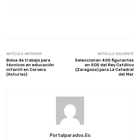
Facebook
X
WhatsApp
Li
ARTÍCULO ANTERIOR
ARTÍCULO SIGUIENTE
Bolsa de trabajo para
Seleccionan 400 figurantes
técnicos en educación
en SOS del Rey Católico
infantil en Corvera
(Zaragoza) para La Catedral
(Asturias)
del Mar
Portalparados.es