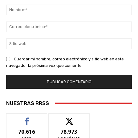
Comentario:
No
Co
ele
Sit
we
Guardar mi nombre, correo electrónico y sitio web en este
navegador la próxima vez que comente.
NUESTRAS RRSS
70,616
78,973
Fans
Seguidores