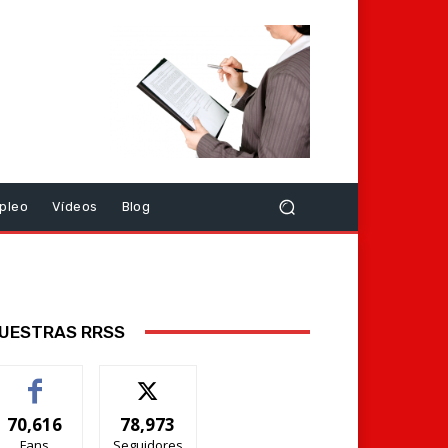
pleo
Vídeos
Blog
UESTRAS RRSS
70,616
78,973
Fans
Seguidores