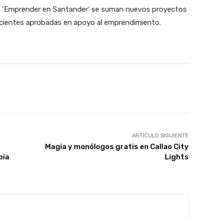
de ‘Emprender en Santander’ se suman nuevos proyectos
ecientes aprobadas en apoyo al emprendimiento.
X
WhatsApp
Linkedin
Email
ARTÍCULO SIGUIENTE
Magia y monólogos gratis en Callao City
pia
Lights