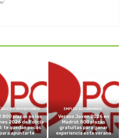
es/
ÚBLICO Y OPOSICIONES
EMPLEO AUTONOMÍAS
2.800 plazas en las
Verano Joven 2026 en
nes 2026 de Policía
Madrid: 800 plazas
l: te quedan pocos
gratuitas para ganar
 para apuntarte
experiencia este verano