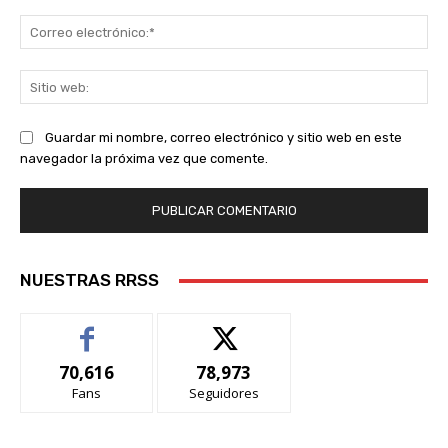
Co
ele
Sit
we
Guardar mi nombre, correo electrónico y sitio web en este
navegador la próxima vez que comente.
NUESTRAS RRSS
70,616
78,973
Fans
Seguidores