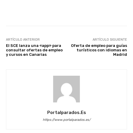
Facebook
X
WhatsApp
Li
ARTÍCULO ANTERIOR
ARTÍCULO SIGUIENTE
El SCE lanza una «app» para
Oferta de empleo para guías
consultar ofertas de empleo
turísticos con idiomas en
y cursos en Canarias
Madrid
Portalparados.es
https://www.portalparados.es/