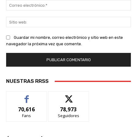
Co
ele
Sit
we
Guardar mi nombre, correo electrónico y sitio web en este
navegador la próxima vez que comente.
NUESTRAS RRSS
70,616
78,973
Fans
Seguidores