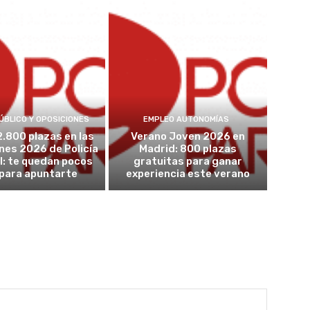
ÚBLICO Y OPOSICIONES
EMPLEO AUTONOMÍAS
2.800 plazas en las
Verano Joven 2026 en
nes 2026 de Policía
Madrid: 800 plazas
l: te quedan pocos
gratuitas para ganar
 para apuntarte
experiencia este verano