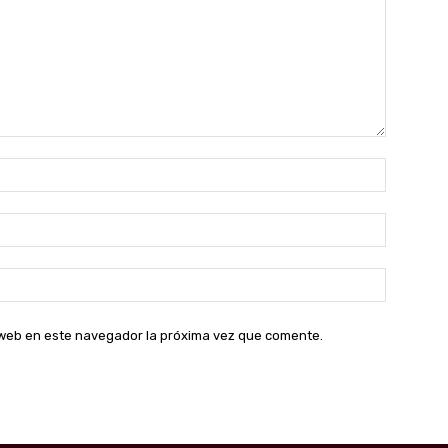
Nombre:
Correo
electróni
Sitio
web:
o web en este navegador la próxima vez que comente.