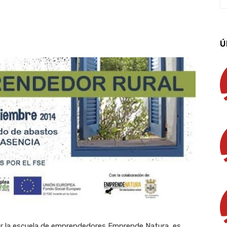
App
Linkedin
Email
Imprimir
Ú
 por la escuela de emprendedores Emprende Natura, es