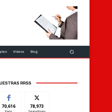
pleo
Vídeos
Blog
UESTRAS RRSS
70,616
78,973
Fans
Seguidores