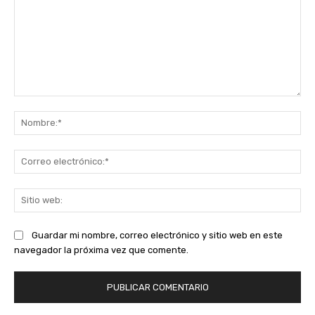
Comentario:
No
Co
ele
Sit
we
Guardar mi nombre, correo electrónico y sitio web en este
navegador la próxima vez que comente.