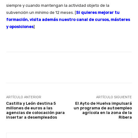
siempre y cuando mantengan la actividad objeto de la
subvención un mínimo de 12 meses. [
Si quieres mejorar tu
formación, visita además nuestro canal de cursos, másteres
y oposiciones
]
Facebook
X
WhatsApp
Li
ARTÍCULO ANTERIOR
ARTÍCULO SIGUIENTE
Castilla y León destina 5
El Ayto de Huelva impulsará
millones de euros a las
un programa de autoempleo
agencias de colocación para
agrícola en la zona de la
insertar a desempleados
Ribera