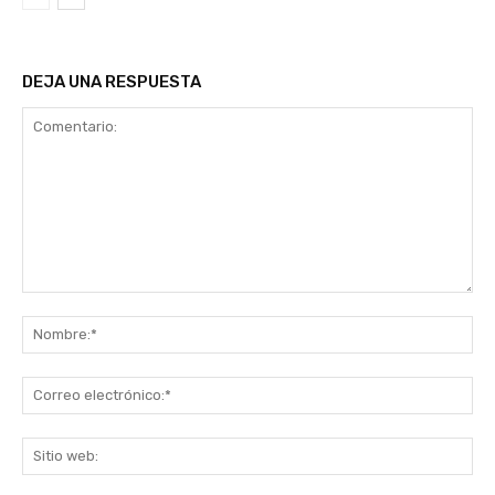
DEJA UNA RESPUESTA
Comentario:
No
Co
ele
Sit
we