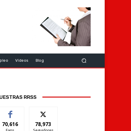
pleo
Vídeos
Blog
UESTRAS RRSS
70,616
78,973
Fans
Seguidores