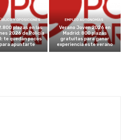
ÚBLICO Y OPOSICIONES
EMPLEO AUTONOMÍAS
2.800 plazas en las
Verano Joven 2026 en
nes 2026 de Policía
Madrid: 800 plazas
l: te quedan pocos
gratuitas para ganar
 para apuntarte
experiencia este verano