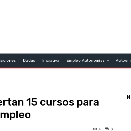
siciones
Dudas
Iniciativa
Empleo Autonomías
Autoem
N
ertan 15 cursos para
empleo
4
0