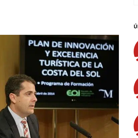
App
Linkedin
Email
Imprimir
Ú