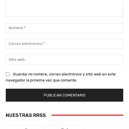
Comentario:
No
Co
ele
Sit
we
Guardar mi nombre, correo electrónico y sitio web en este
navegador la próxima vez que comente.
NUESTRAS RRSS