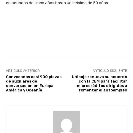
en periodos de cinco años hasta un máximo de 50 años.
Facebook
X
WhatsApp
Li
ARTÍCULO ANTERIOR
ARTÍCULO SIGUIENTE
Convocadas casi 900 plazas
Unicaja renueva su acuerdo
de auxiliares de
con la CEM para facilitar
conversación en Europa,
microcréditos dirigidos a
América y Oceanía
fomentar el autoempleo