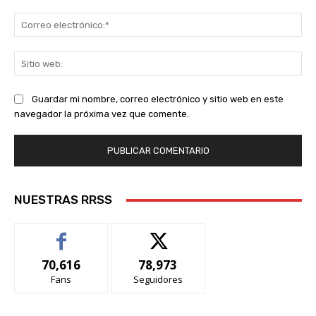
Co
ele
Sit
we
Guardar mi nombre, correo electrónico y sitio web en este
navegador la próxima vez que comente.
NUESTRAS RRSS
70,616
78,973
Fans
Seguidores