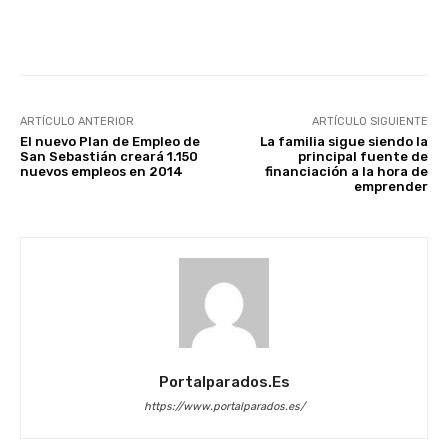
Facebook
X
WhatsApp
Li
ARTÍCULO ANTERIOR
ARTÍCULO SIGUIENTE
El nuevo Plan de Empleo de
La familia sigue siendo la
San Sebastián creará 1.150
principal fuente de
nuevos empleos en 2014
financiación a la hora de
emprender
Portalparados.es
https://www.portalparados.es/