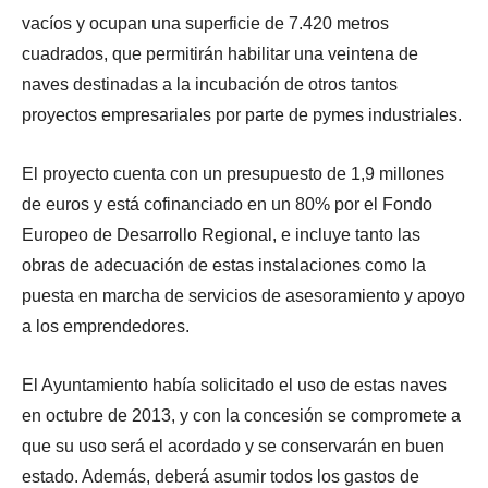
e
e
c
a
d
vacíos y ocupan una superficie de 7.420 metros
e
b
t
m
o
cuadrados, que permitirán habilitar una veintena de
s
l
o
i
s
t
naves destinadas a la incubación de otros tantos
e
c
e
e
e
s
u
n
proyectos empresariales por parte de pymes industriales.
e
a
c
e
t
n
c
e
n
o
m
El proyecto cuenta con un presupuesto de 1,9 millones
u
d
t
h
a
de euros y está cofinanciado en un 80% por el Fondo
e
i
a
a
r
r
Europeo de Desarrollo Regional, e incluye tanto las
d
c
b
c
d
o
o
í
obras de adecuación de estas instalaciones como la
a
o
s
n
a
e
puesta en marcha de servicios de asesoramiento y apoyo
,
s
u
s
n
a los emprendedores.
l
e
n
o
e
a
e
p
l
l
J
El Ayuntamiento había solicitado el uso de estas naves
n
r
i
p
u
c
e
c
en octubre de 2013, y con la concesión se compromete a
r
n
u
s
i
o
que su uso será el acordado y se conservarán en buen
t
e
u
t
c
estado. Además, deberá asumir todos los gastos de
a
n
p