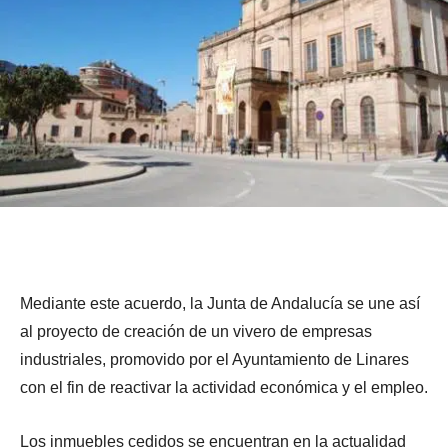
M
L
E
E
E
Mediante este acuerdo, la Junta de Andalucía se une así
e
o
l
l
l
al proyecto de creación de un vivero de empresas
d
s
p
A
a
industriales, promovido por el Ayuntamiento de Linares
i
i
r
y
c
a
con el fin de reactivar la actividad económica y el empleo.
n
o
u
u
n
m
y
n
e
t
u
e
t
r
Los inmuebles cedidos se encuentran en la actualidad