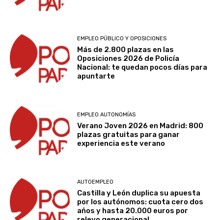
d
s
o
l
D
e
t
n
o
+
c
a
e
s
i
EMPLEO PÚBLICO Y OPOSICIONES
o
n
s
g
.
Más de 2.800 plazas en las
n
t
c
a
Oposiciones 2026 de Policía
ó
o
o
s
Nacional: te quedan pocos días para
m
s
m
apuntarte
t
i
p
o
o
c
r
l
s
a
o
a
d
EMPLEO AUTONOMÍAS
y
y
p
e
Verano Joven 2026 en Madrid: 800
e
e
u
a
plazas gratuitas para ganar
l
c
e
experiencia este verano
d
e
t
s
e
m
o
t
c
p
s
a
u
AUTOEMPLEO
l
e
e
a
Castilla y León duplica su apuesta
e
m
n
c
por los autónomos: cuota cero dos
o
p
m
años y hasta 20.000 euros por
i
relevo generacional
.