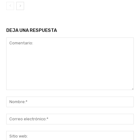
DEJA UNA RESPUESTA
Comentario:
No
Co
ele
Sit