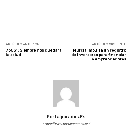
Facebook
X
WhatsApp
Li
ARTÍCULO ANTERIOR
ARTÍCULO SIGUIENTE
76031: Siempre nos quedará
Murcia impulsa un registro
la salud
de inversores para financiar
a emprendedores
Portalparados.es
https://www.portalparados.es/