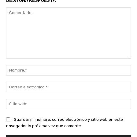
DEJA UNA RESPUESTA
Comentario:
No
Co
ele
Sit
we
Guardar mi nombre, correo electrónico y sitio web en este
navegador la próxima vez que comente.