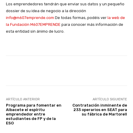
Los emprendedores tendrán que enviar sus datos y un pequeño
dossier de su idea de negocio a la dirección
info@m607emprende.com
De todas formas, podéis ver
la web de
la Fundación M607EMPRENDE
para conocer más información de
esta entidad sin ánimo de lucro.
Facebook
X
WhatsApp
Li
ARTÍCULO ANTERIOR
ARTÍCULO SIGUIENTE
Programa para fomentar en
Contratación inminente de
Albacete el espíritu
233 operarios en SEAT para
emprendedor entre
su fábrica de Martorell
estudiantes de FP y de la
ESO