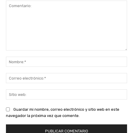
Comentario:
No
Co
ele
Sit
we
Guardar mi nombre, correo electrónico y sitio web en este
navegador la próxima vez que comente.