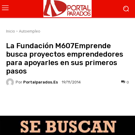
Inicio
Autoempleo
La Fundación M607Emprende
busca proyectos emprendedores
para apoyarles en sus primeros
pasos
Por
Portalparados.es
0
19/11/2014
Facebook
X
WhatsApp
Li