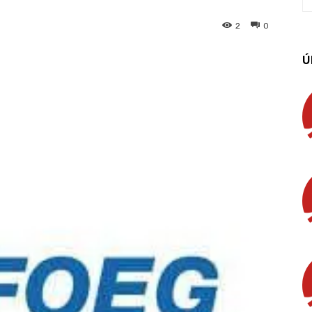
2
0
Ú
App
Linkedin
Email
Imprimir