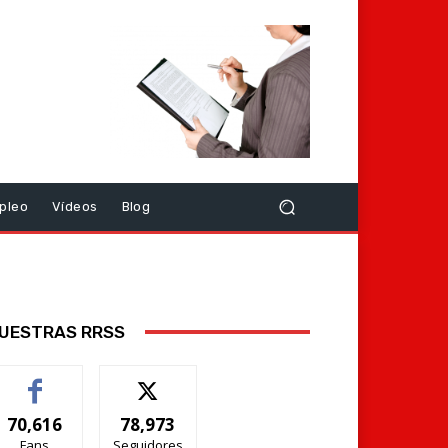
pleo
Vídeos
Blog
UESTRAS RRSS
70,616
78,973
Fans
Seguidores