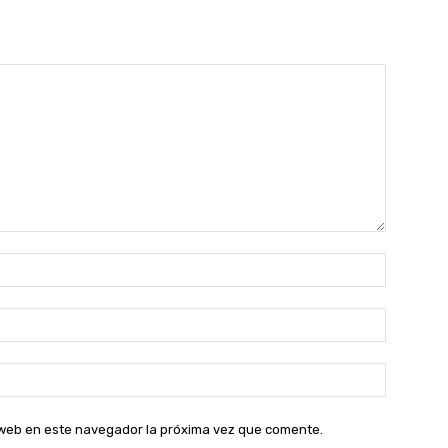
Nombre:
Correo
electróni
Sitio
web:
o web en este navegador la próxima vez que comente.