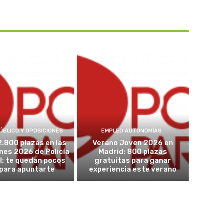
ÚBLICO Y OPOSICIONES
EMPLEO AUTONOMÍAS
2.800 plazas en las
Verano Joven 2026 en
nes 2026 de Policía
Madrid: 800 plazas
l: te quedan pocos
gratuitas para ganar
 para apuntarte
experiencia este verano