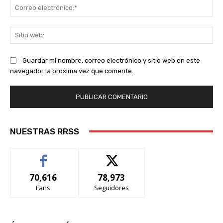
Co
ele
Sit
we
Guardar mi nombre, correo electrónico y sitio web en este
navegador la próxima vez que comente.
NUESTRAS RRSS
70,616
78,973
Fans
Seguidores