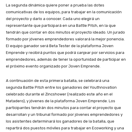
t
n
s
n
m
a
La segunda dinámica quiere poner a prueba las dotes
i
t
a
d
i
j
comunicativas de los equipos, para trabajar en la comunicación
c
a
r
e
n
o
del proyecto y darlo a conocer. Cada uno elegirá un
u
c
r
e
a
r
representante que participará en una Battle Pitch, en la que
l
i
o
s
r
n
tendrán que contar en dos minutos el proyecto ideado. Un jurado
a
ó
l
t
á
a
formado por jóvenes emprendedores valorará la mejor ponencia.
e
n
l
a
c
d
El equipo ganador será Beta Tester de la plataforma Joven
n
d
a
p
o
a
Emprende y recibirá puntos que podrá canjear por servicios para
t
e
d
r
n
s
emprendedores, además de tener la oportunidad de participar en
r
l
a
i
l
e
el próximo evento organizado por Joven Emprende.
e
a
s
m
a
a
s
s
d
e
c
b
A continuación de esta primera batalla, se celebrará una
a
e
u
r
h
r
segunda Battle Pitch entre los ganadores del Youthnovation
c
s
r
a
a
i
celebrado durante el Zincshower (realizado este año en el
t
i
a
b
r
r
Matadero), y jóvenes de la plataforma Joven Emprende. Los
i
ó
n
a
l
á
participantes tendrán dos minutos para contar el proyecto que
v
n
t
t
a
u
desarrollan y un tribunal formado por jóvenes emprendedores y
i
,
e
a
d
n
los asistentes determinará los ganadores de la batalla, que
d
s
u
l
e
a
repartirá dos puestos móviles para trabajar en Ecoworking y una
a
e
n
l
u
s