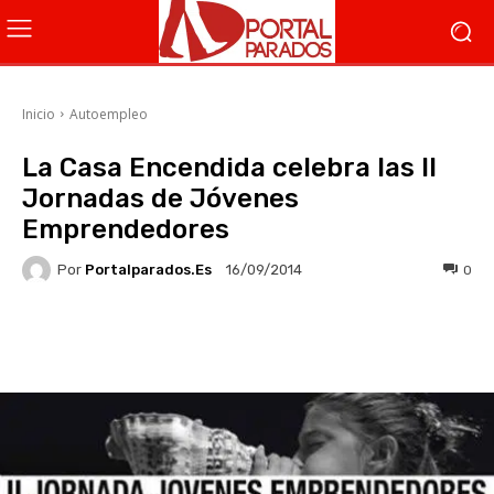
Inicio
Autoempleo
La Casa Encendida celebra las II
Jornadas de Jóvenes
Emprendedores
Por
Portalparados.es
0
16/09/2014
Facebook
X
WhatsApp
Li