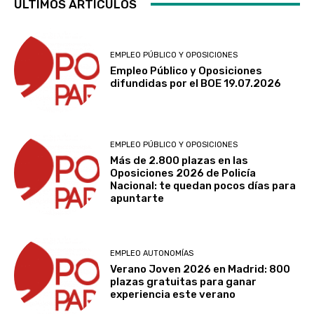
ÚLTIMOS ARTÍCULOS
n
i
o
l
a
t
ó
t
a
r
o
n
e
p
c
s
EMPLEO PÚBLICO Y OPOSICIONES
y
s
l
a
Empleo Público y Oposiciones
r
c
c
a
n
difundidas por el BOE 19.07.2026
e
a
o
t
l
t
p
m
a
a
o
a
u
f
d
s
c
n
o
i
EMPLEO PÚBLICO Y OPOSICIONES
q
i
i
r
f
Más de 2.800 plazas en las
u
d
c
m
e
Oposiciones 2026 de Policía
e
Nacional: te quedan pocos días para
a
a
a
r
apuntarte
c
d
t
J
e
u
d
i
o
n
a
e
v
v
c
l
t
a
e
i
EMPLEO AUTONOMÍAS
q
r
s
n
a
Verano Joven 2026 en Madrid: 800
plazas gratuitas para ganar
u
a
d
E
e
experiencia este verano
i
b
e
m
n
e
a