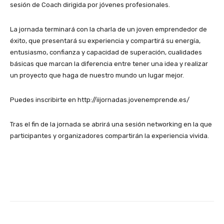
sesión de Coach dirigida por jóvenes profesionales.
d
i
a
a
n
e
e
n
i
,
j
s
La jornada terminará con la charla de un joven emprendedor de
s
t
n
s
o
i
éxito, que presentará su experiencia y compartirá su energía,
r
r
t
e
v
ó
entusiasmo, confianza y capacidad de superación, cualidades
e
o
e
c
e
n
básicas que marcan la diferencia entre tener una idea y realizar
l
d
n
e
n
n
un proyecto que haga de nuestro mundo un lugar mejor.
a
u
s
l
e
e
c
c
a
e
m
t
Puedes inscribirte en http://iijornadas.jovenemprende.es/
i
e
h
b
p
w
o
l
o
r
r
o
n
a
Tras el fin de la jornada se abrirá una sesión networking en la que
r
a
e
r
a
p
participantes y organizadores compartirán la experiencia vivida.
a
r
n
k
d
r
d
á
d
i
a
i
e
u
e
n
s
m
t
n
d
g
c
e
r
a
o
e
o
r
a
s
r
n
n
a
b
e
d
l
d
d
a
g
e
a