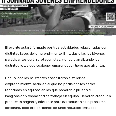
E
T
E
A
L
T
El evento estará formado por tres actividades relacionadas con
l
r
s
c
a
r
distintas fases del emprendimiento. En todas ellas los jóvenes
e
a
t
o
j
a
participantes serán protagonistas, viendo y analizando los
v
s
a
n
o
s
distintos retos que cualquier emprendedor tiene que afrontar.
e
u
s
t
r
e
n
n
i
i
n
l
Por un lado los asistentes encontrarán el taller de
t
a
d
n
a
f
emprendimiento social en el que los participantes serán
o
p
e
u
d
i
repartidos en equipos en los que pondrán a prueba su
s
r
a
a
a
n
imaginación y capacidad de trabajo en equipo. Deberán crear una
e
e
s
c
t
d
propuesta original y diferente para dar solución a un problema
a
s
d
i
e
e
cotidiano, todo ello partiendo de unos recursos limitados.
r
e
e
ó
r
l