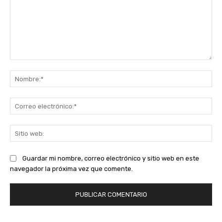
Comentario:
No
Co
ele
Sit
we
Guardar mi nombre, correo electrónico y sitio web en este
navegador la próxima vez que comente.