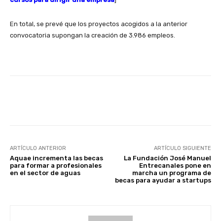
En total, se prevé que los proyectos acogidos a la anterior
convocatoria supongan la creación de 3.986 empleos.
Facebook
X
WhatsApp
Li
ARTÍCULO ANTERIOR
ARTÍCULO SIGUIENTE
Aquae incrementa las becas
La Fundación José Manuel
para formar a profesionales
Entrecanales pone en
en el sector de aguas
marcha un programa de
becas para ayudar a startups