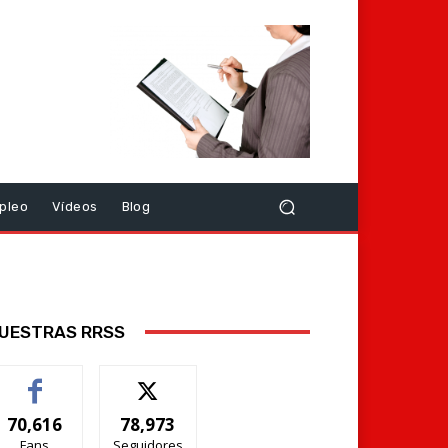
pleo
Vídeos
Blog
UESTRAS RRSS
70,616
78,973
Fans
Seguidores