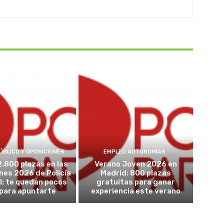
ÚBLICO Y OPOSICIONES
EMPLEO AUTONOMÍAS
2.800 plazas en las
Verano Joven 2026 en
nes 2026 de Policía
Madrid: 800 plazas
l: te quedan pocos
gratuitas para ganar
 para apuntarte
experiencia este verano