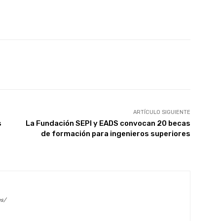
X
WhatsApp
Linkedin
Email
ARTÍCULO SIGUIENTE
s
La Fundación SEPI y EADS convocan 20 becas
de formación para ingenieros superiores
es/