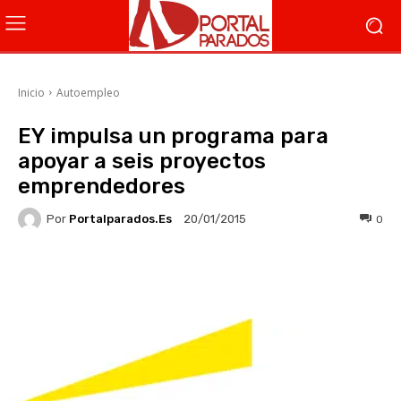
Inicio
Autoempleo
EY impulsa un programa para
apoyar a seis proyectos
emprendedores
Por
Portalparados.es
0
20/01/2015
Facebook
X
WhatsApp
Li