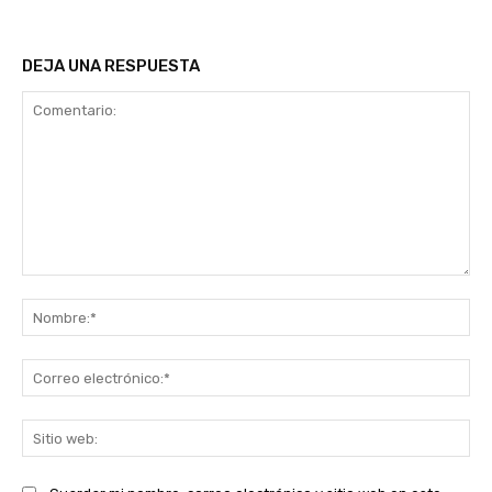
DEJA UNA RESPUESTA
Comentario:
No
Co
ele
Sit
we