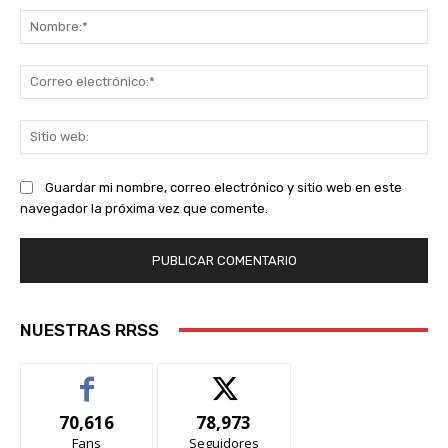
No
Co
ele
Sit
we
Guardar mi nombre, correo electrónico y sitio web en este
navegador la próxima vez que comente.
NUESTRAS RRSS
70,616
78,973
Fans
Seguidores