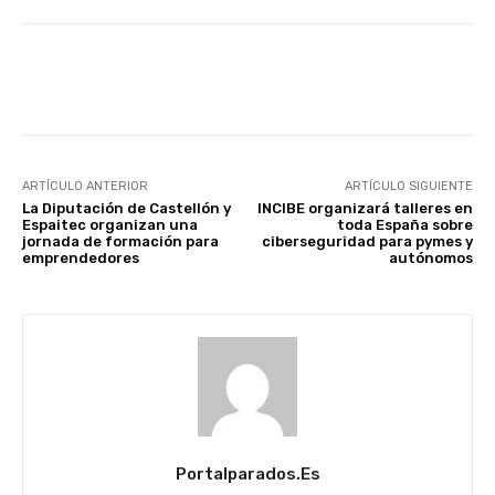
Facebook
X
WhatsApp
Li
ARTÍCULO ANTERIOR
ARTÍCULO SIGUIENTE
La Diputación de Castellón y
INCIBE organizará talleres en
Espaitec organizan una
toda España sobre
jornada de formación para
ciberseguridad para pymes y
emprendedores
autónomos
Portalparados.es