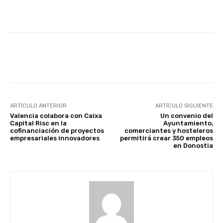
Facebook
X
WhatsApp
Li
ARTÍCULO ANTERIOR
ARTÍCULO SIGUIENTE
Valencia colabora con Caixa
Un convenio del
Capital Risc en la
Ayuntamiento,
cofinanciación de proyectos
comerciantes y hosteleros
empresariales innovadores
permitirá crear 350 empleos
en Donostia