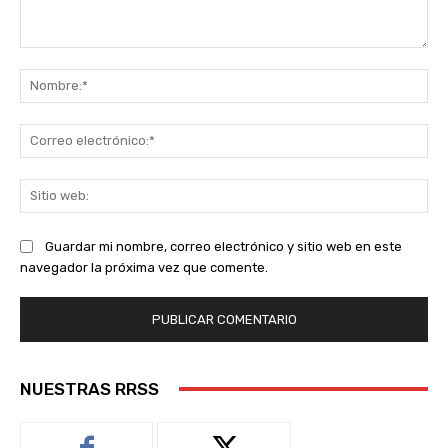
Comentario:
No
Co
ele
Sit
we
Guardar mi nombre, correo electrónico y sitio web en este
navegador la próxima vez que comente.
NUESTRAS RRSS