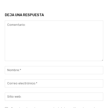
DEJA UNA RESPUESTA
Comentario:
No
Co
ele
Sit
we