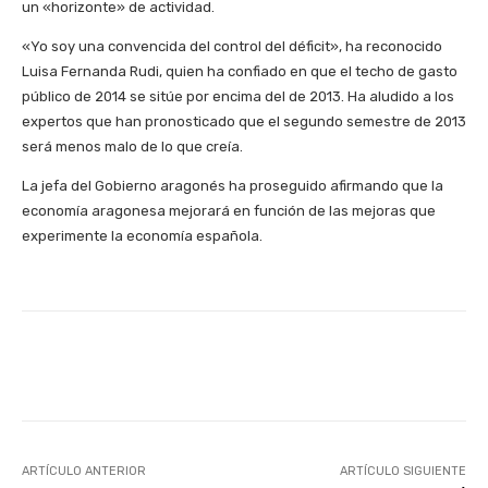
un «horizonte» de actividad.
«Yo soy una convencida del control del déficit», ha reconocido
Luisa Fernanda Rudi, quien ha confiado en que el techo de gasto
público de 2014 se sitúe por encima del de 2013. Ha aludido a los
expertos que han pronosticado que el segundo semestre de 2013
será menos malo de lo que creía.
La jefa del Gobierno aragonés ha proseguido afirmando que la
economía aragonesa mejorará en función de las mejoras que
experimente la economía española.
Facebook
X
WhatsApp
Li
ARTÍCULO ANTERIOR
ARTÍCULO SIGUIENTE