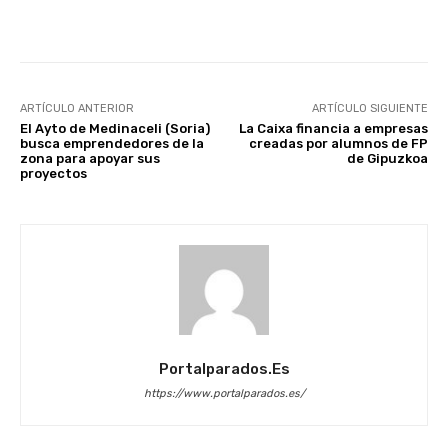
Facebook
X
WhatsApp
Li
ARTÍCULO ANTERIOR
ARTÍCULO SIGUIENTE
El Ayto de Medinaceli (Soria)
La Caixa financia a empresas
busca emprendedores de la
creadas por alumnos de FP
zona para apoyar sus
de Gipuzkoa
proyectos
Portalparados.es
https://www.portalparados.es/