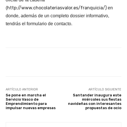
http://www.chocolateriasvalor.es/franquicia/)
(
en
donde, además de un completo dossier informativo,
tendrás el formulario de contacto.
Facebook
X
WhatsApp
Li
ARTÍCULO ANTERIOR
ARTÍCULO SIGUIENTE
Se pone en marcha el
Santander inaugura este
Servicio Vasco de
miércoles sus fiestas
Emprendimiento para
navideñas con interesantes
impulsar nuevas empresas
propuestas de ocio