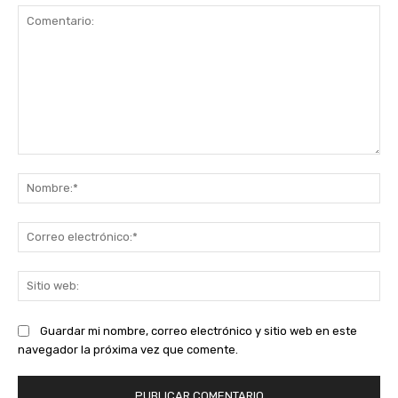
Comentario:
No
Co
ele
Sit
we
Guardar mi nombre, correo electrónico y sitio web en este
navegador la próxima vez que comente.