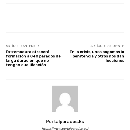
Facebook
X
WhatsApp
Li
ARTÍCULO ANTERIOR
ARTÍCULO SIGUIENTE
Extremadura ofrecerá
En la crisis, unos pagamos la
formación a 840 parados de
penitencia y otros nos dan
larga duración que no
lecciones
tengan cualificación
Portalparados.es
https://www.portalparados.es/