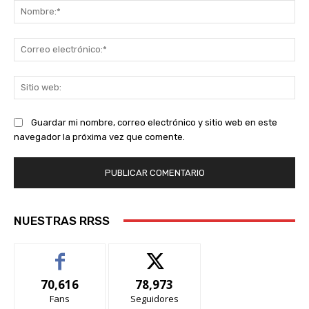
No
Co
ele
Sit
we
Guardar mi nombre, correo electrónico y sitio web en este
navegador la próxima vez que comente.
NUESTRAS RRSS
70,616
78,973
Fans
Seguidores