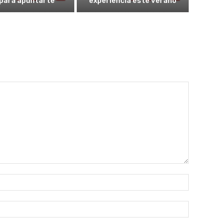
 para apuntarte
experiencia este verano
Nombre:
Correo
electróni