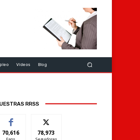
pleo
Vídeos
Blog
UESTRAS RRSS
70,616
78,973
Fans
Seguidores