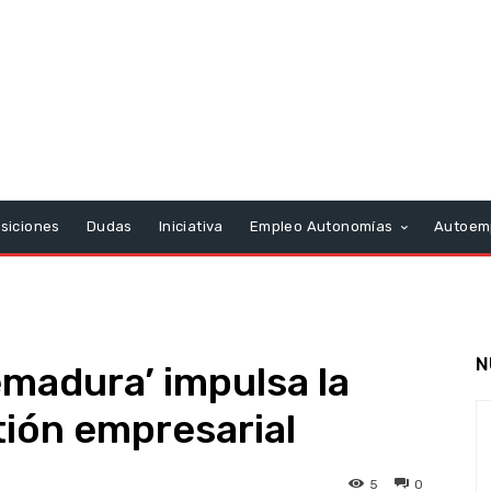
siciones
Dudas
Iniciativa
Empleo Autonomías
Autoem
N
madura’ impulsa la
ión empresarial
5
0