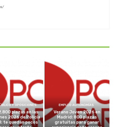
es/
ÚBLICO Y OPOSICIONES
EMPLEO AUTONOMÍAS
2.800 plazas en las
Verano Joven 2026 en
nes 2026 de Policía
Madrid: 800 plazas
l: te quedan pocos
gratuitas para ganar