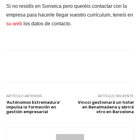
Si no residís en Sonseca pero queréis contactar con la
empresa para hacerle llegar vuestro currículum, teneís en
su web
los datos de contacto.
Facebook
X
WhatsApp
Li
ARTÍCULO ANTERIOR
ARTÍCULO SIGUIENTE
‘Autónomos Extremadura’
Vincci gestionará un hotel
impulsa la formación en
en Benalmadena y abrirá
gestión empresarial
otro en Barcelona