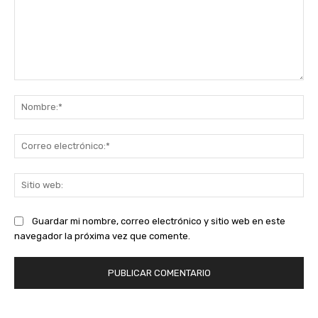
Comentario:
No
Co
ele
Sit
we
Guardar mi nombre, correo electrónico y sitio web en este
navegador la próxima vez que comente.