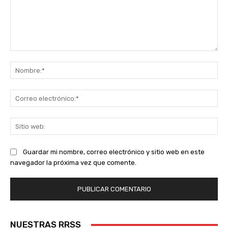
Comentario:
No
Co
ele
Sit
we
Guardar mi nombre, correo electrónico y sitio web en este
navegador la próxima vez que comente.
NUESTRAS RRSS