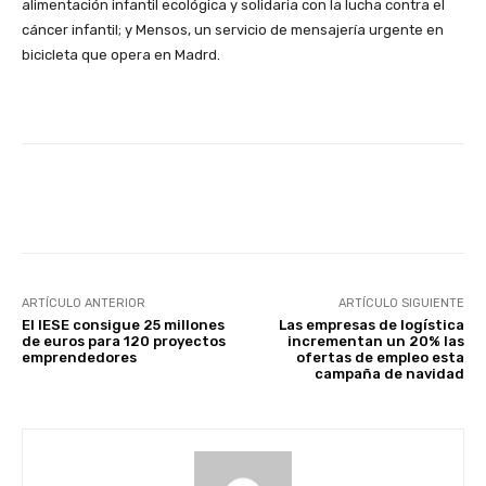
alimentación infantil ecológica y solidaria con la lucha contra el
cáncer infantil; y Mensos, un servicio de mensajería urgente en
bicicleta que opera en Madrd.
Facebook
X
WhatsApp
Li
ARTÍCULO ANTERIOR
ARTÍCULO SIGUIENTE
El IESE consigue 25 millones
Las empresas de logística
de euros para 120 proyectos
incrementan un 20% las
emprendedores
ofertas de empleo esta
campaña de navidad