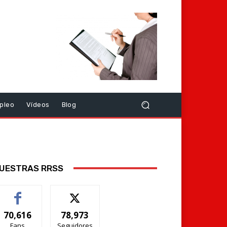
pleo
Vídeos
Blog
UESTRAS RRSS
70,616
78,973
Fans
Seguidores