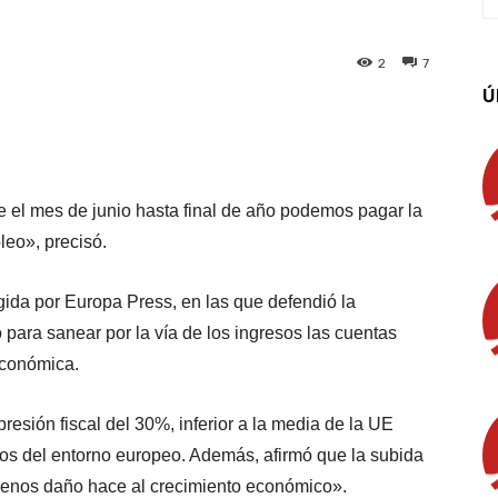
2
7
Ú
App
Linkedin
Email
Imprimir
 el mes de junio hasta final de año podemos pagar la
eo», precisó.
gida por Europa Press, en las que defendió la
o para sanear por la vía de los ingresos las cuentas
 económica.
sión fiscal del 30%, inferior a la media de la UE
jos del entorno europeo. Además, afirmó que la subida
menos daño hace al crecimiento económico».