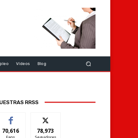
pleo
Vídeos
Blog
UESTRAS RRSS
70,616
78,973
Fans
Seguidores