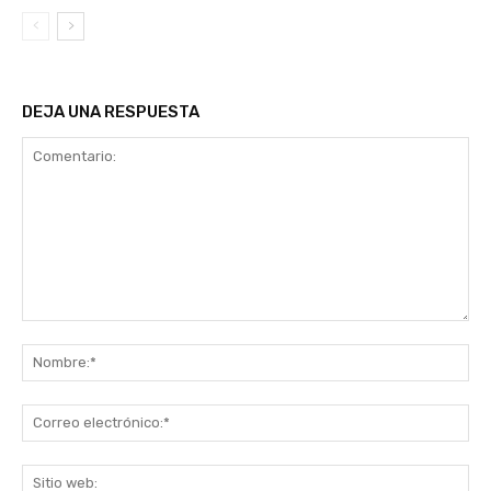
DEJA UNA RESPUESTA
Comentario:
No
Co
ele
Sit