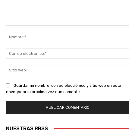
Comentario:
No
Co
ele
Sit
we
Guardar mi nombre, correo electrónico y sitio web en este
navegador la próxima vez que comente.
NUESTRAS RRSS