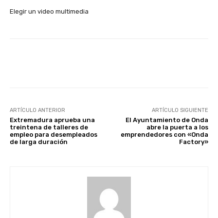
Elegir un video multimedia
Facebook
X
WhatsApp
Li
ARTÍCULO ANTERIOR
ARTÍCULO SIGUIENTE
Extremadura aprueba una
El Ayuntamiento de Onda
treintena de talleres de
abre la puerta a los
empleo para desempleados
emprendedores con «Onda
de larga duración
Factory»