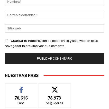
Co
ele
Sit
we
Guardar mi nombre, correo electrónico y sitio web en este
navegador la próxima vez que comente.
NUESTRAS RRSS
70,616
78,973
Fans
Seguidores