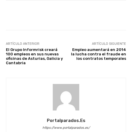
Facebook
X
WhatsApp
Li
ARTÍCULO ANTERIOR
ARTÍCULO SIGUIENTE
El Grupo Informrisk creará
Empleo aumentará en 2014
100 empleos en sus nuevas
la lucha contra el fraude en
oficinas de Asturias, Galicia y
los contratos temporales
Cantabria
Portalparados.es
https://www.portalparados.es/