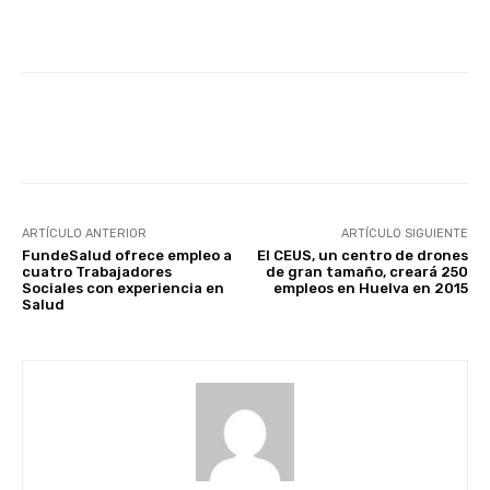
Facebook
X
WhatsApp
Li
ARTÍCULO ANTERIOR
ARTÍCULO SIGUIENTE
FundeSalud ofrece empleo a
El CEUS, un centro de drones
cuatro Trabajadores
de gran tamaño, creará 250
Sociales con experiencia en
empleos en Huelva en 2015
Salud