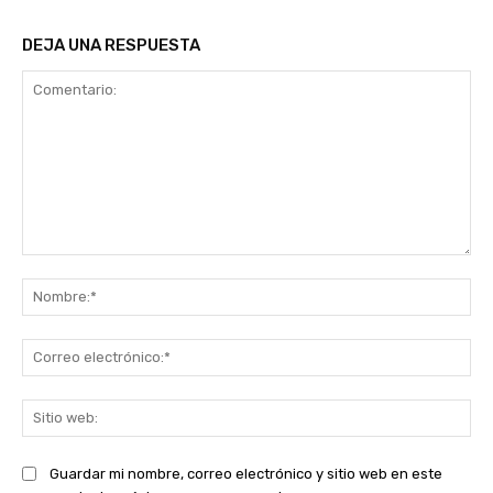
DEJA UNA RESPUESTA
Comentario:
No
Co
ele
Sit
we
Guardar mi nombre, correo electrónico y sitio web en este