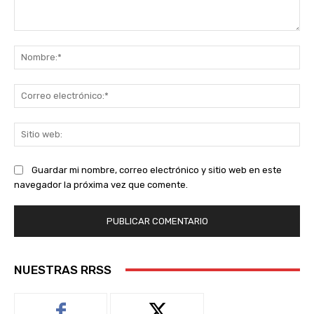
Comentario:
No
Co
ele
Sit
we
Guardar mi nombre, correo electrónico y sitio web en este
navegador la próxima vez que comente.
NUESTRAS RRSS