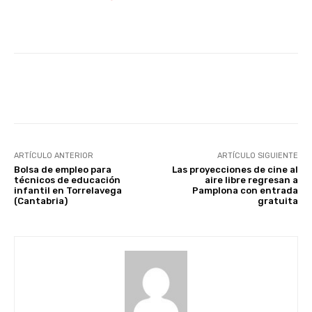
Facebook
X
WhatsApp
Li
ARTÍCULO ANTERIOR
ARTÍCULO SIGUIENTE
Bolsa de empleo para
Las proyecciones de cine al
técnicos de educación
aire libre regresan a
infantil en Torrelavega
Pamplona con entrada
(Cantabria)
gratuita