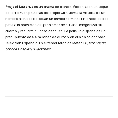
Project Lazarus
es un drama de ciencia-ficción «con un toque
de terror», en palabras del propio Gil. Cuenta la historia de un
hombre al que le detectan un cáncer terminal. Entonces decide,
pese a la oposición del gran amor de su vida, criogenizar su
cuerpo y resucita 60 años después. La película dispone de un
presupuesto de 5,5 millones de euros y en ella ha colaborado
Televisión Española. Es el tercer largo de Mateo Gil, tras ‘
Nadie
conoce a nadie’
y
‘Blackthorn’
.
Facebook
X
WhatsApp
Li