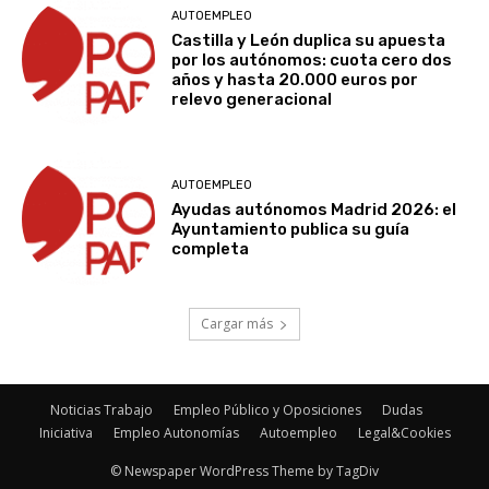
AUTOEMPLEO
Castilla y León duplica su apuesta
por los autónomos: cuota cero dos
años y hasta 20.000 euros por
relevo generacional
AUTOEMPLEO
Ayudas autónomos Madrid 2026: el
Ayuntamiento publica su guía
completa
Cargar más
Noticias Trabajo
Empleo Público y Oposiciones
Dudas
Iniciativa
Empleo Autonomías
Autoempleo
Legal&Cookies
© Newspaper WordPress Theme by TagDiv