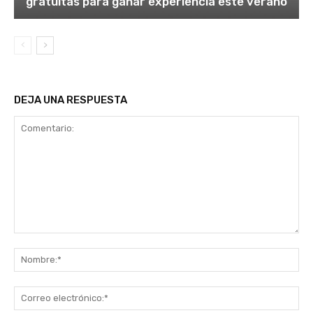
gratuitas para ganar experiencia este verano
DEJA UNA RESPUESTA
Comentario:
No
Co
ele