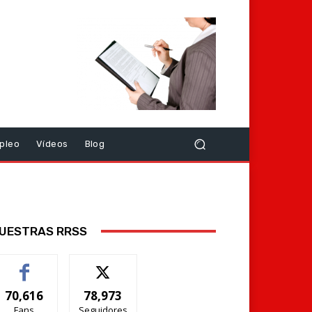
pleo
Vídeos
Blog
UESTRAS RRSS
70,616
78,973
Fans
Seguidores