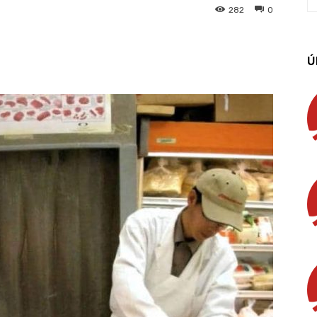
282
0
App
Linkedin
Email
Imprimir
Ú