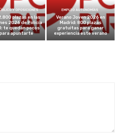
ÚBLICO Y OPOSICIONES
EMPLEO AUTONOMÍAS
2.800 plazas en las
Verano Joven 2026 en
nes 2026 de Policía
Madrid: 800 plazas
l: te quedan pocos
gratuitas para ganar
 para apuntarte
experiencia este verano