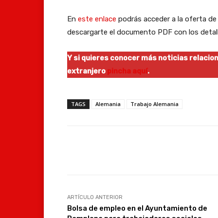
En
este enlace
podrás acceder a la oferta de
descargarte el documento PDF con los detall
Y si quieres conocer más noticias relacio
extranjero
pincha aquí
.
TAGS
Alemania
Trabajo Alemania
Facebook
Compartir
ARTÍCULO ANTERIOR
Bolsa de empleo en el Ayuntamiento de