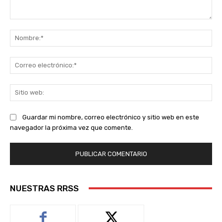
Comentario:
No
Co
ele
Sit
we
Guardar mi nombre, correo electrónico y sitio web en este
navegador la próxima vez que comente.
NUESTRAS RRSS